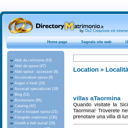
by
Os2 Creazione siti interne
Home page
Segnala sito web
U
Abiti da cerimonia (63)
Abiti da sposa (47)
Location
» Località
Abiti sposa - accessori (8)
Acconciature sposa (9)
Auguri e Inviti (24)
Avvocati specializzati (18)
Blog (53)
villas aTaormina
Bomboniere (85)
Quando visitate la Sic
Catering (42)
Taormina! Troverete nel 
Fiori e bouquet sposa (21)
prenotare una villa di l
Fotografo matrimoni (136)
Gioielli e fedi nuziali (28)