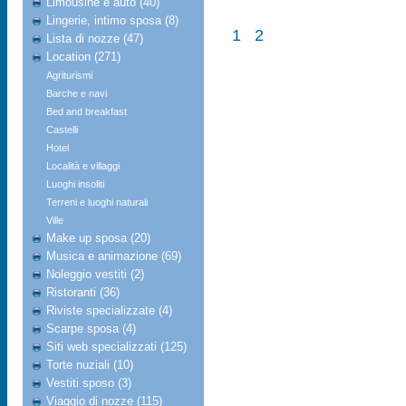
Limousine e auto (40)
Lingerie, intimo sposa (8)
1
2
Lista di nozze (47)
Location (271)
Agriturismi
Barche e navi
Bed and breakfast
Castelli
Hotel
Località e villaggi
Luoghi insoliti
Terreni e luoghi naturali
Ville
Make up sposa (20)
Musica e animazione (69)
Noleggio vestiti (2)
Ristoranti (36)
Riviste specializzate (4)
Scarpe sposa (4)
Siti web specializzati (125)
Torte nuziali (10)
Vestiti sposo (3)
Viaggio di nozze (115)