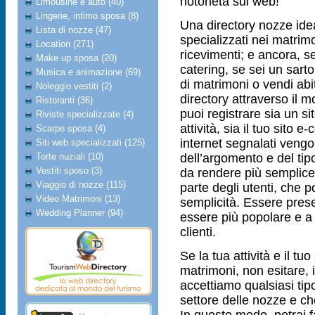
notorietà sul web!
Limousine e auto (40)
Lingerie, intimo sposa (8)
Una directory nozze ideale
Lista di nozze (47)
specializzati nei matrimon
Location (271)
ricevimenti; e ancora, se
Make up sposa (20)
catering, se sei un sarto
Musica e animazione (69)
di matrimoni o vendi abiti
Noleggio vestiti (2)
directory attraverso il 
Ristoranti (36)
puoi registrare sia un si
Riviste specializzate (4)
attività, sia il tuo sito e
Scarpe sposa (4)
internet segnalati vengo
Siti web specializzati (125)
Torte nuziali (10)
dell’argomento e del tipo
Vestiti sposo (3)
da rendere più semplice 
Viaggio di nozze (115)
parte degli utenti, che 
Video Matrimoni (13)
semplicità. Essere prese
Wedding Planner (94)
essere più popolare e a 
clienti.
Se la tua attività e il tu
matrimoni, non esitare, i
accettiamo qualsiasi tipo 
settore delle nozze e che