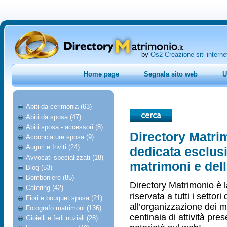
by
Os2 Creazione siti interne
Home page
Segnala sito web
U
Abiti da cerimonia (63)
Abiti da sposa (47)
Abiti sposa - accessori (8)
Directory Matri
Acconciature sposa (9)
Auguri e Inviti (24)
dedicata esclus
Avvocati specializzati (18)
matrimoni e del
Blog (53)
Bomboniere (85)
Directory Matrimonio è 
Catering (42)
riservata a tutti i settor
Fiori e bouquet sposa (21)
all’organizzazione dei ma
Fotografo matrimoni (136)
centinaia di attività pr
Gioielli e fedi nuziali (28)