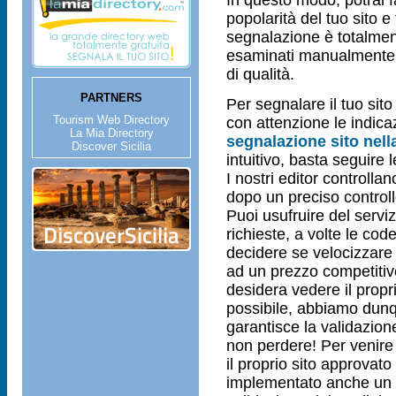
In questo modo, potrai f
popolarità del tuo sito e 
segnalazione è totalmente
esaminati manualmente da
di qualità.
PARTNERS
Per segnalare il tuo sit
Tourism Web Directory
con attenzione le indica
La Mia Directory
segnalazione sito nell
Discover Sicilia
intuitivo, basta seguire l
I nostri editor controlla
dopo un preciso controll
Puoi usufruire del serv
richieste, a volte le co
decidere se velocizzare 
ad un prezzo competitivo
desidera vedere il propr
possibile, abbiamo dun
garantisce la validazione
non perdere! Per venire 
il proprio sito approvat
implementato anche un 