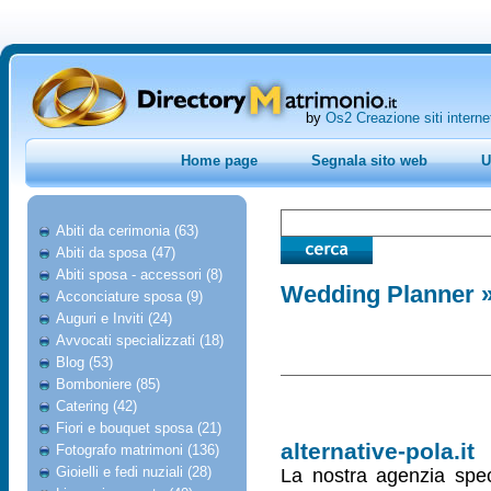
by
Os2 Creazione siti interne
Home page
Segnala sito web
U
Abiti da cerimonia (63)
Abiti da sposa (47)
Abiti sposa - accessori (8)
Wedding Planner
»
Acconciature sposa (9)
Auguri e Inviti (24)
Avvocati specializzati (18)
Blog (53)
Bomboniere (85)
Catering (42)
Fiori e bouquet sposa (21)
alternative-pola.it
Fotografo matrimoni (136)
Gioielli e fedi nuziali (28)
La nostra agenzia speci