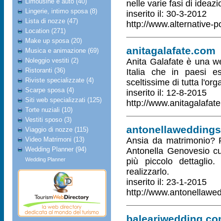
Limousine e auto (40)
nelle varie fasi di ideaz
Lingerie, intimo sposa (8)
inserito il: 30-3-2012
Lista di nozze (47)
http://www.alternative-po
Location (271)
Make up sposa (20)
anitagalafate.com
Musica e animazione (69)
Noleggio vestiti (2)
Anita Galafate è una w
Ristoranti (36)
Italia che in paesi es
Riviste specializzate (4)
sceltissime di tutta l'o
Scarpe sposa (4)
inserito il: 12-8-2015
Siti web specializzati (125)
http://www.anitagalafat
Torte nuziali (10)
Vestiti sposo (3)
antonellaweddings.
Viaggio di nozze (115)
Video Matrimoni (13)
Ansia da matrimonio? R
Wedding Planner (94)
Antonella Genovesio cur
Wedding Planner
più piccolo dettagli
realizzarlo.
inserito il: 23-1-2015
http://www.antonellawedd
baleariwedding.c