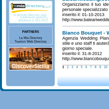
Organizziamo il tuo id
personale specializzato 
inserito il: 01-10-2013
http://www.baleariwedd
PARTNERS
Bianco Bouquet - 
Agenzia Wedding Planne
La Mia Directory
Tourism Web Directory
stile e uno staff ti aiuter
giorno speciale.
inserito il: 31-8-2012
http://www.biancobouque
1
2
3
4
5
6
7
8
9
10