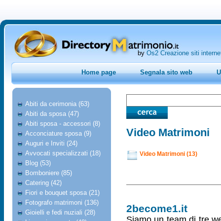
by
Os2 Creazione siti interne
Home page
Segnala sito web
U
Abiti da cerimonia (63)
Abiti da sposa (47)
Abiti sposa - accessori (8)
Video Matrimoni
Acconciature sposa (9)
Auguri e Inviti (24)
Avvocati specializzati (18)
Video Matrimoni (13)
Blog (53)
Bomboniere (85)
Catering (42)
Fiori e bouquet sposa (21)
Fotografo matrimoni (136)
2become1.it
Gioielli e fedi nuziali (28)
Siamo un team di tre we