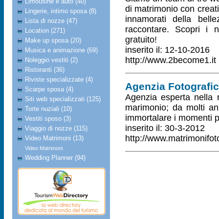
Limousine e auto (40)
di matrimonio con creativ
Lingerie, intimo sposa (8)
innamorati della bel
Lista di nozze (47)
raccontare. Scopri i n
Location (271)
gratuito!
Make up sposa (20)
inserito il: 12-10-2016
Musica e animazione (69)
http://www.2become1.it
Noleggio vestiti (2)
Ristoranti (36)
Riviste specializzate (4)
Agenzia Fotografi
Scarpe sposa (4)
Agenzia esperta nella re
Siti web specializzati (125)
marimonio; da molti ann
Torte nuziali (10)
immortalare i momenti pi
Vestiti sposo (3)
inserito il: 30-3-2012
Viaggio di nozze (115)
http://www.matrimonifoto
Video Matrimoni (13)
Video Matrimoni
Wedding Planner (94)