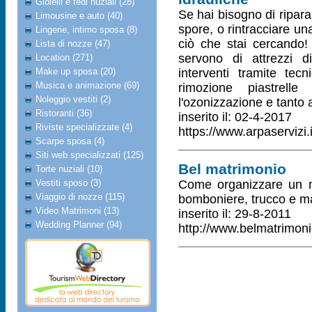
Gioielli e fedi nuziali (28)
Se hai bisogno di ripara
Limousine e auto (40)
spore, o rintracciare un
Lingerie, intimo sposa (8)
ciò che stai cercando! 
Lista di nozze (47)
servono di attrezzi d
Location (271)
Make up sposa (20)
interventi tramite tec
Musica e animazione (69)
rimozione piastrell
Noleggio vestiti (2)
l'ozonizzazione e tanto a
Ristoranti (36)
inserito il: 02-4-2017
Riviste specializzate (4)
https://www.arpaservizi.i
Scarpe sposa (4)
Siti web specializzati (125)
Bel matrimonio
Torte nuziali (10)
Vestiti sposo (3)
Come organizzare un ma
Viaggio di nozze (115)
bomboniere, trucco e m
Video Matrimoni (13)
inserito il: 29-8-2011
Wedding Planner (94)
http://www.belmatrimonio