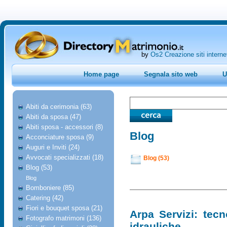
by
Os2 Creazione siti interne
Home page
Segnala sito web
U
Abiti da cerimonia (63)
Abiti da sposa (47)
Abiti sposa - accessori (8)
Blog
Acconciature sposa (9)
Auguri e Inviti (24)
Avvocati specializzati (18)
Blog (53)
Blog (53)
Blog
Bomboniere (85)
Catering (42)
Fiori e bouquet sposa (21)
Arpa Servizi: tecn
Fotografo matrimoni (136)
idrauliche