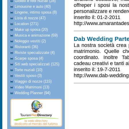
Gioielli e fedi nuziali (28)
offreper i sposi la nostr
Limousine e auto (40)
personalizzare e rendere
Lingerie, intimo sposa (8)
inserito il: 01-2-2011
Lista di nozze (47)
http://www.amarantadesi
Location (271)
Make up sposa (20)
Musica e animazione (69)
Dab Wedding Parte
Noleggio vestiti (2)
La nostra società crea p
Ristoranti (36)
matrimonio. Quelle ch
Riviste specializzate (4)
coordinato. Inoltre Ta
Scarpe sposa (4)
cadeau creativi e tanti al
Siti web specializzati (125)
inserito il: 19-7-2011
Torte nuziali (10)
http://www.dab-wedding
Vestiti sposo (3)
Viaggio di nozze (115)
Video Matrimoni (13)
Wedding Planner (94)