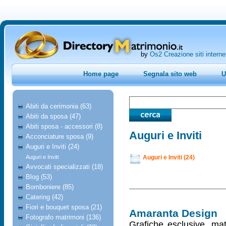
by
Os2 Creazione siti interne
Home page
Segnala sito web
U
Abiti da cerimonia (63)
Abiti da sposa (47)
Abiti sposa - accessori (8)
Auguri e Inviti
Acconciature sposa (9)
Auguri e Inviti (24)
Auguri e Inviti
Auguri e Inviti (24)
Avvocati specializzati (18)
Blog (53)
Bomboniere (85)
Catering (42)
Fiori e bouquet sposa (21)
Amaranta Design
Fotografo matrimoni (136)
Grafiche esclusive, mate