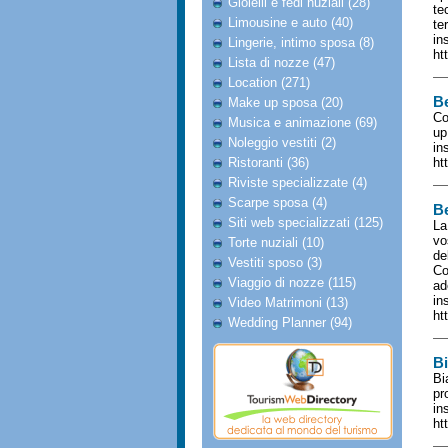
Gioielli e fedi nuziali (28)
te
Limousine e auto (40)
te
in
Lingerie, intimo sposa (8)
ht
Lista di nozze (47)
Location (271)
B
Make up sposa (20)
Co
Musica e animazione (69)
up
Noleggio vestiti (2)
in
Ristoranti (36)
ht
Riviste specializzate (4)
Scarpe sposa (4)
B
Siti web specializzati (125)
La
vo
Torte nuziali (10)
de
Vestiti sposo (3)
Co
Viaggio di nozze (115)
ad
in
Video Matrimoni (13)
ht
Wedding Planner (94)
Bi
Bi
pr
in
ht