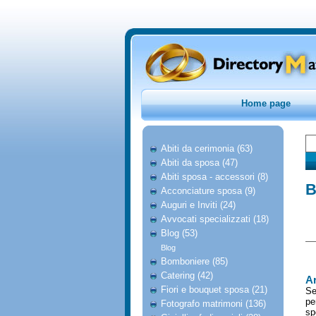
Home page
Abiti da cerimonia (63)
Abiti da sposa (47)
Abiti sposa - accessori (8)
B
Acconciature sposa (9)
Auguri e Inviti (24)
Avvocati specializzati (18)
Blog (53)
Blog
Bomboniere (85)
Catering (42)
Ar
Fiori e bouquet sposa (21)
Se
pe
Fotografo matrimoni (136)
sp