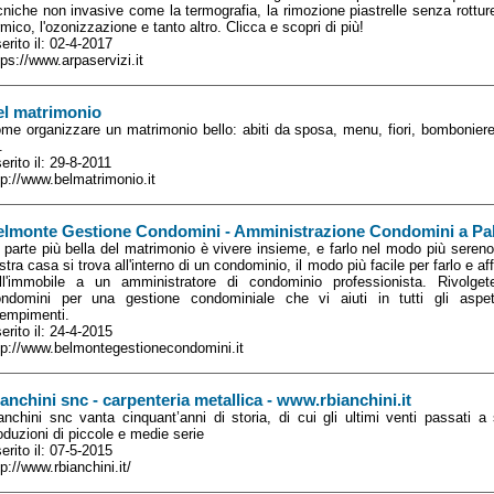
cniche non invasive come la termografia, la rimozione piastrelle senza rottu
rmico, l'ozonizzazione e tanto altro. Clicca e scopri di più!
serito il: 02-4-2017
tps://www.arpaservizi.it
el matrimonio
me organizzare un matrimonio bello: abiti da sposa, menu, fiori, bombonier
.
serito il: 29-8-2011
tp://www.belmatrimonio.it
elmonte Gestione Condomini - Amministrazione Condomini a Pa
 parte più bella del matrimonio è vivere insieme, e farlo nel modo più sereno
stra casa si trova all'interno di un condominio, il modo più facile per farlo e af
ll'immobile a un amministratore di condominio professionista. Rivolge
ndomini per una gestione condominiale che vi aiuti in tutti gli aspett
empimenti.
serito il: 24-4-2015
tp://www.belmontegestionecondomini.it
anchini snc - carpenteria metallica - www.rbianchini.it
anchini snc vanta cinquant’anni di storia, di cui gli ultimi venti passati a 
oduzioni di piccole e medie serie
serito il: 07-5-2015
tp://www.rbianchini.it/