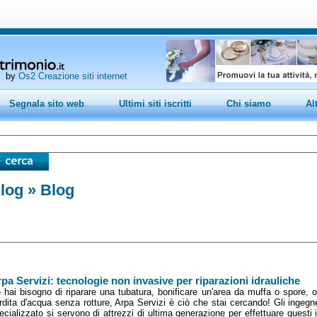
by
Os2 Creazione siti internet
Segnala sito web
Ultimi siti iscritti
Chi siamo
Al
log
» Blog
pa Servizi: tecnologie non invasive per riparazioni idrauliche
 hai bisogno di riparare una tubatura, bonificare un'area da muffa o spore, o
rdita d'acqua senza rotture, Arpa Servizi è ciò che stai cercando! Gli ingegne
ecializzato si servono di attrezzi di ultima generazione per effettuare questi i