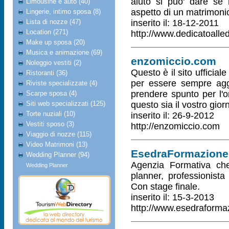
aiuto si puo' dare se 
Limousine e auto (40)
aspetto di un matrimoni
Lingerie, intimo sposa (8)
Lista di nozze (47)
inserito il: 18-12-2011
Location (271)
http://www.dedicatoall
Make up sposa (20)
Musica e animazione (69)
enzomiccio.com
Noleggio vestiti (2)
Questo è il sito ufficial
Ristoranti (36)
per essere sempre aggio
Riviste specializzate (4)
prendere spunto per l'o
Scarpe sposa (4)
Siti web specializzati (125)
questo sia il vostro gior
Torte nuziali (10)
inserito il: 26-9-2012
Vestiti sposo (3)
http://enzomiccio.com
Viaggio di nozze (115)
Video Matrimoni (13)
EsedraFormazione.i
Wedding Planner (94)
Agenzia Formativa che
Wedding Planner
planner, professionista 
Con stage finale.
inserito il: 15-3-2013
http://www.esedraformaz