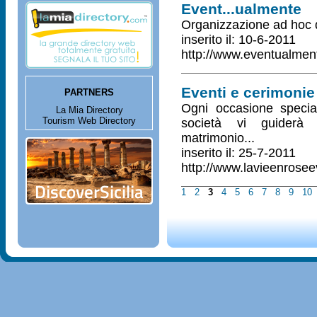
Event...ualmente
Organizzazione ad hoc de
inserito il: 10-6-2011
http://www.eventualme
Eventi e cerimonie
PARTNERS
Ogni occasione specia
La Mia Directory
Tourism Web Directory
società vi guiderà 
matrimonio...
inserito il: 25-7-2011
http://www.lavieenroseev
1
2
3
4
5
6
7
8
9
10