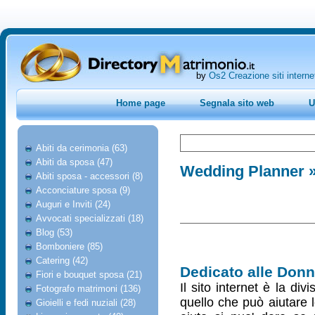
by
Os2 Creazione siti interne
Home page
Segnala sito web
U
Abiti da cerimonia (63)
Abiti da sposa (47)
Wedding Planner
»
Abiti sposa - accessori (8)
Acconciature sposa (9)
Auguri e Inviti (24)
Avvocati specializzati (18)
Blog (53)
Bomboniere (85)
Catering (42)
Dedicato alle Don
Fiori e bouquet sposa (21)
Il sito internet è la di
Fotografo matrimoni (136)
quello che può aiutare 
Gioielli e fedi nuziali (28)