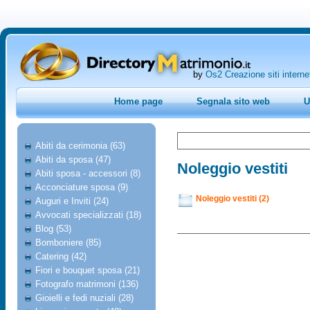
by
Os2 Creazione siti interne
Home page
Segnala sito web
U
Abiti da cerimonia (63)
Abiti da sposa (47)
Noleggio vestiti
Abiti sposa - accessori (8)
Acconciature sposa (9)
Noleggio vestiti (2)
Auguri e Inviti (24)
Avvocati specializzati (18)
Blog (53)
Bomboniere (85)
Catering (42)
Fiori e bouquet sposa (21)
Fotografo matrimoni (136)
Gioielli e fedi nuziali (28)