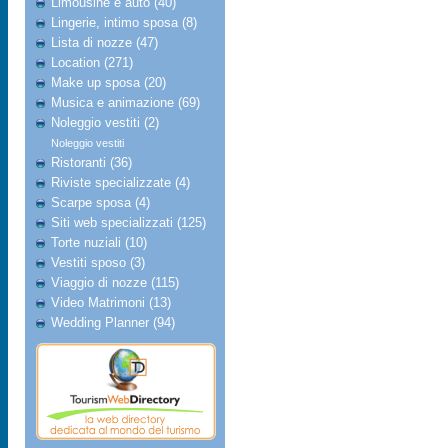
Limousine e auto (40)
Lingerie, intimo sposa (8)
Lista di nozze (47)
Location (271)
Make up sposa (20)
Musica e animazione (69)
Noleggio vestiti (2)
Noleggio vestiti
Ristoranti (36)
Riviste specializzate (4)
Scarpe sposa (4)
Siti web specializzati (125)
Torte nuziali (10)
Vestiti sposo (3)
Viaggio di nozze (115)
Video Matrimoni (13)
Wedding Planner (94)