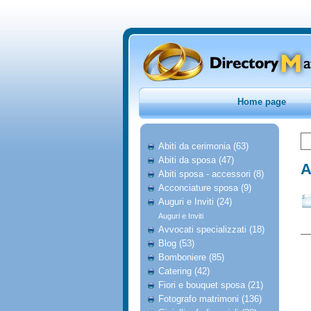
Home page
Abiti da cerimonia (63)
Abiti da sposa (47)
A
Abiti sposa - accessori (8)
Acconciature sposa (9)
Auguri e Inviti (24)
Auguri e Inviti
Avvocati specializzati (18)
Blog (53)
Bomboniere (85)
Catering (42)
Fiori e bouquet sposa (21)
Fotografo matrimoni (136)