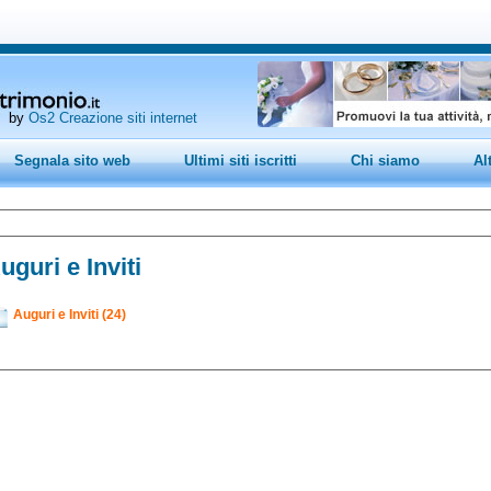
by
Os2 Creazione siti internet
Segnala sito web
Ultimi siti iscritti
Chi siamo
Al
uguri e Inviti
Auguri e Inviti (24)