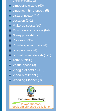
Gioielli e fedi nuziali
Limousine e auto (40)
Lingerie, intimo sposa (8)
Lista di nozze (47)
Location (271)
Make up sposa (20)
Musica e animazione (69)
Noleggio vestiti (2)
Ristoranti (36)
Riviste specializzate (4)
Scarpe sposa (4)
Siti web specializzati (125)
Torte nuziali (10)
Vestiti sposo (3)
Viaggio di nozze (115)
Video Matrimoni (13)
Wedding Planner (94)