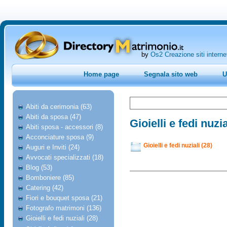
by
Os2 Creazione siti interne
Home page
Segnala sito web
U
Abiti da cerimonia (63)
Abiti da sposa (47)
Gioielli e fedi nuzia
Abiti sposa - accessori (8)
Acconciature sposa (9)
Gioielli e fedi nuziali (28)
Auguri e Inviti (24)
Avvocati specializzati (18)
Blog (53)
Bomboniere (85)
Catering (42)
Fiori e bouquet sposa (21)
Fotografo matrimoni (136)
Gioielli e fedi nuziali (28)