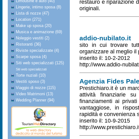
Limousine e auto (40)
restauro e riparazione d
Lingerie, intimo sposa (8)
originali.
Lista di nozze (47)
Location (271)
Make up sposa (20)
Musica e animazione (69)
addio-nubilato.it
Noleggio vestiti (2)
Ristoranti (36)
sito in cui trovare tut
Riviste specializzate (4)
organizzare al meglio il
Scarpe sposa (4)
inserito il: 10-2-2012
Siti web specializzati (125)
http://www.addio-nubilato
Siti web specializzati
Torte nuziali (10)
Agenzia Fides Pale
Vestiti sposo (3)
Prestichiaro.it è un mar
Viaggio di nozze (115)
Video Matrimoni (13)
attività finanziarie su
Wedding Planner (94)
finanziamenti ai privati 
vantaggiose, in rispos
rapidità e convenienza s
inserito il: 10-9-2015
http://www.prestichiaro.i