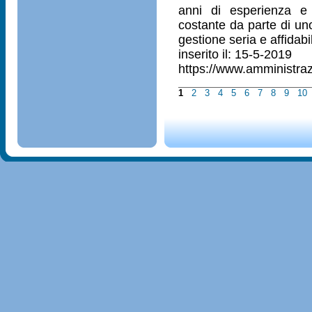
anni di esperienza e 
costante da parte di uno
gestione seria e affidabi
inserito il: 15-5-2019
https://www.amministraz
1
2
3
4
5
6
7
8
9
10