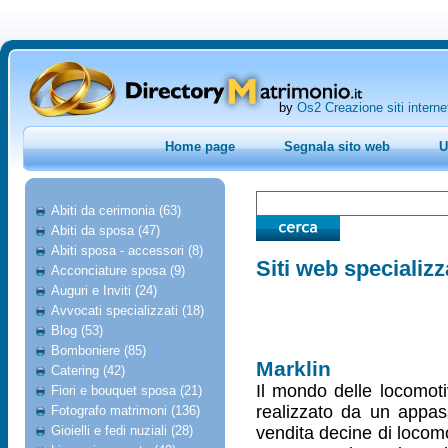
by
Os2 Creazione siti interne
Home page
Segnala sito web
U
Abiti da cerimonia (63)
Abiti da sposa (47)
Abiti sposa - accessori (8)
Siti web specializz
Acconciature sposa (9)
Auguri e Inviti (24)
Avvocati specializzati (18)
Blog (53)
Bomboniere (85)
Marklin
Catering (42)
Il mondo delle locomoti
Fiori e bouquet sposa (21)
realizzato da un appass
Fotografo matrimoni (136)
Gioielli e fedi nuziali (28)
vendita decine di locomot