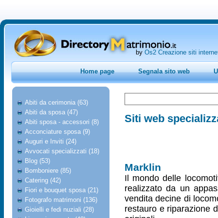
by
Os2 Creazione siti interne
Home page
Segnala sito web
U
Abiti da cerimonia (63)
Abiti da sposa (47)
Siti web specializz
Abiti sposa - accessori (8)
Acconciature sposa (9)
Auguri e Inviti (24)
Avvocati specializzati (18)
Blog (53)
Marklin
Bomboniere (85)
Il mondo delle locomoti
Catering (42)
realizzato da un appass
Fiori e bouquet sposa (21)
vendita decine di locomot
Fotografo matrimoni (136)
restauro e riparazione d
Gioielli e fedi nuziali (28)