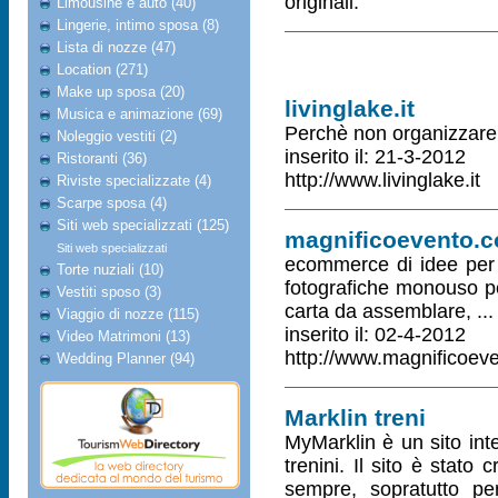
originali.
Limousine e auto (40)
Lingerie, intimo sposa (8)
Lista di nozze (47)
Location (271)
Make up sposa (20)
livinglake.it
Musica e animazione (69)
Perchè non organizzare 
Noleggio vestiti (2)
inserito il: 21-3-2012
Ristoranti (36)
http://www.livinglake.it
Riviste specializzate (4)
Scarpe sposa (4)
Siti web specializzati (125)
magnificoevento.
Siti web specializzati
ecommerce di idee per 
Torte nuziali (10)
fotografiche monouso per 
Vestiti sposo (3)
carta da assemblare, ...
Viaggio di nozze (115)
inserito il: 02-4-2012
Video Matrimoni (13)
http://www.magnificoev
Wedding Planner (94)
Marklin treni
MyMarklin è un sito int
trenini. Il sito è stato
sempre, sopratutto per