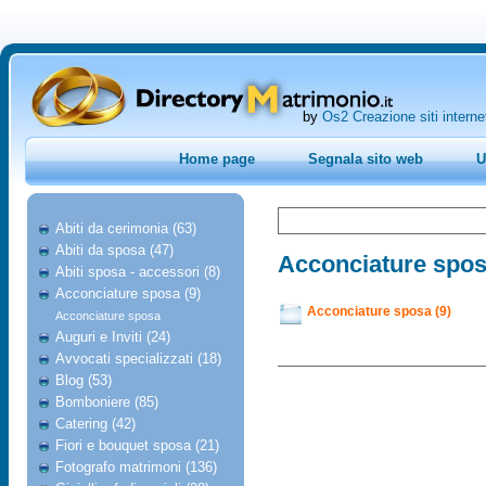
by
Os2 Creazione siti interne
Home page
Segnala sito web
U
Abiti da cerimonia (63)
Abiti da sposa (47)
Acconciature spo
Abiti sposa - accessori (8)
Acconciature sposa (9)
Acconciature sposa (9)
Acconciature sposa
Auguri e Inviti (24)
Avvocati specializzati (18)
Blog (53)
Bomboniere (85)
Catering (42)
Fiori e bouquet sposa (21)
Fotografo matrimoni (136)