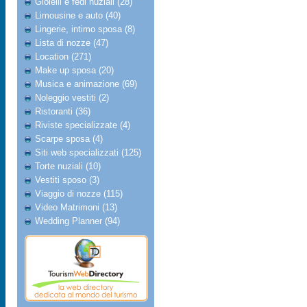
Gioielli e fedi nuziali (28)
Limousine e auto (40)
Lingerie, intimo sposa (8)
Lista di nozze (47)
Location (271)
Make up sposa (20)
Musica e animazione (69)
Noleggio vestiti (2)
Ristoranti (36)
Riviste specializzate (4)
Scarpe sposa (4)
Siti web specializzati (125)
Torte nuziali (10)
Vestiti sposo (3)
Viaggio di nozze (115)
Video Matrimoni (13)
Wedding Planner (94)