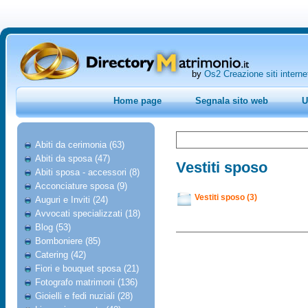
by
Os2 Creazione siti interne
Home page
Segnala sito web
U
Abiti da cerimonia (63)
Abiti da sposa (47)
Vestiti sposo
Abiti sposa - accessori (8)
Acconciature sposa (9)
Vestiti sposo (3)
Auguri e Inviti (24)
Avvocati specializzati (18)
Blog (53)
Bomboniere (85)
Catering (42)
Fiori e bouquet sposa (21)
Fotografo matrimoni (136)
Gioielli e fedi nuziali (28)