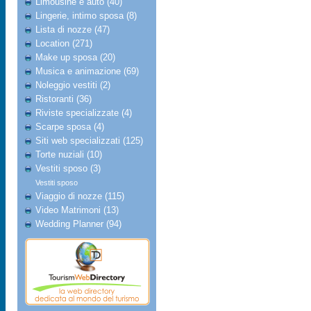
Limousine e auto (40)
Lingerie, intimo sposa (8)
Lista di nozze (47)
Location (271)
Make up sposa (20)
Musica e animazione (69)
Noleggio vestiti (2)
Ristoranti (36)
Riviste specializzate (4)
Scarpe sposa (4)
Siti web specializzati (125)
Torte nuziali (10)
Vestiti sposo (3)
Vestiti sposo
Viaggio di nozze (115)
Video Matrimoni (13)
Wedding Planner (94)