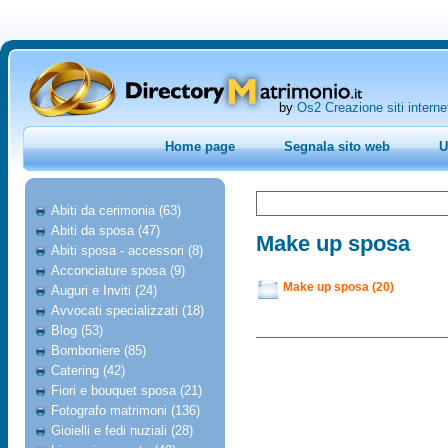
by
Os2 Creazione siti interne
Home page
Segnala sito web
U
Abiti da cerimonia (63)
Abiti da sposa (47)
Make up sposa
Abiti sposa - accessori (8)
Acconciature sposa (9)
Make up sposa (20)
Auguri e Inviti (24)
Avvocati specializzati (18)
Blog (53)
Bomboniere (85)
Catering (42)
Fiori e bouquet sposa (21)
Fotografo matrimoni (136)
Gioielli e fedi nuziali (28)