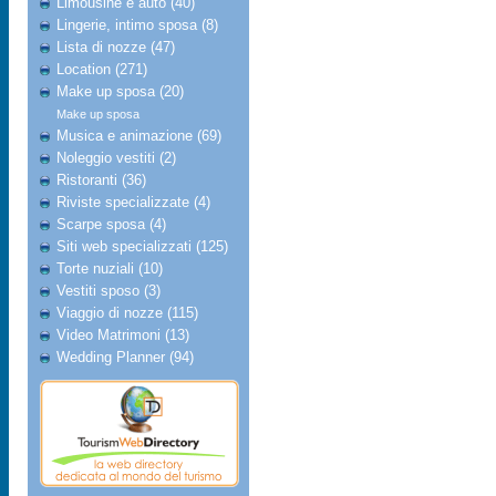
Limousine e auto (40)
Lingerie, intimo sposa (8)
Lista di nozze (47)
Location (271)
Make up sposa (20)
Make up sposa
Musica e animazione (69)
Noleggio vestiti (2)
Ristoranti (36)
Riviste specializzate (4)
Scarpe sposa (4)
Siti web specializzati (125)
Torte nuziali (10)
Vestiti sposo (3)
Viaggio di nozze (115)
Video Matrimoni (13)
Wedding Planner (94)