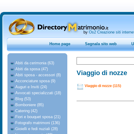
by
Os2 Creazione siti interne
Home page
Segnala sito web
U
Abiti da cerimonia (63)
Abiti da sposa (47)
Viaggio di nozze
Abiti sposa - accessori (8)
Acconciature sposa (9)
Viaggio di nozze (115)
Auguri e Inviti (24)
Avvocati specializzati (18)
Blog (53)
Bomboniere (85)
Catering (42)
Fiori e bouquet sposa (21)
Fotografo matrimoni (136)
Gioielli e fedi nuziali (28)