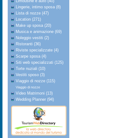
Limousine e auto (40)
Lingerie, intimo sposa (8)
Lista di nozze (47)
Location (271)
Make up sposa (20)
Musica e animazione (69)
Noleggio vestiti (2)
Ristoranti (36)
Riviste specializzate (4)
Scarpe sposa (4)
Siti web specializzati (125)
Torte nuziali (10)
Vestiti sposo (3)
Viaggio di nozze (115)
Viaggio di nozze
Video Matrimoni (13)
Wedding Planner (94)