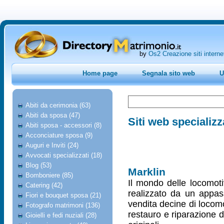
by
Os2 Creazione siti interne
Home page
Segnala sito web
U
Abiti da cerimonia (63)
Abiti da sposa (47)
Siti web specializz
Abiti sposa - accessori (8)
Acconciature sposa (9)
Auguri e Inviti (24)
Avvocati specializzati (18)
Blog (53)
Marklin
Bomboniere (85)
Il mondo delle locomoti
Catering (42)
realizzato da un appass
Fiori e bouquet sposa (21)
vendita decine di locomot
Fotografo matrimoni (136)
restauro e riparazione d
Gioielli e fedi nuziali (28)