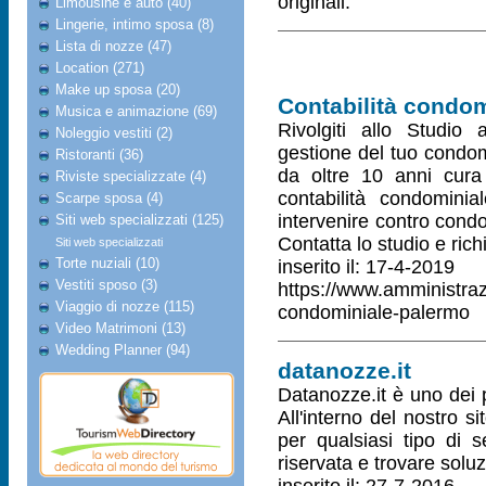
originali.
Limousine e auto (40)
Lingerie, intimo sposa (8)
Lista di nozze (47)
Location (271)
Make up sposa (20)
Contabilità condom
Musica e animazione (69)
Rivolgiti allo Studio
Noleggio vestiti (2)
gestione del tuo condom
Ristoranti (36)
da oltre 10 anni cura 
Riviste specializzate (4)
contabilità condominia
Scarpe sposa (4)
intervenire contro cond
Siti web specializzati (125)
Contatta lo studio e rich
Siti web specializzati
Torte nuziali (10)
inserito il: 17-4-2019
Vestiti sposo (3)
https://www.amministraz
Viaggio di nozze (115)
condominiale-palermo
Video Matrimoni (13)
Wedding Planner (94)
datanozze.it
Datanozze.it è uno dei pr
All'interno del nostro si
per qualsiasi tipo di s
riservata e trovare solu