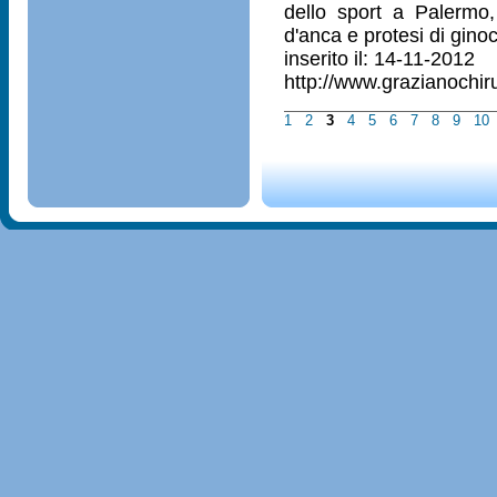
dello sport a Palermo, 
d'anca e protesi di gino
inserito il: 14-11-2012
http://www.grazianochiru
1
2
3
4
5
6
7
8
9
10