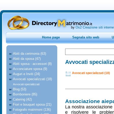
by
Os2 Creazione siti interne
Home page
Segnala sito web
U
Abiti da cerimonia (63)
Abiti da sposa (47)
Avvocati specializz
Abiti sposa - accessori (8)
Acconciature sposa (9)
Avvocati specializzati (18)
Auguri e Inviti (24)
Avvocati specializzati (18)
Avvocati specializzati
Blog (53)
Bomboniere (85)
Catering (42)
Associazione aiepa
Fiori e bouquet sposa (21)
La nostra associazione 
Fotografo matrimoni (136)
e risolvere le problem