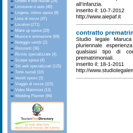
Gioielli e fedi nuziali (28)
all’infanzia.
Limousine e auto (40)
inserito il: 10-7-2012
Lingerie, intimo sposa (8)
http://www.aiepaf.it
Lista di nozze (47)
Location (271)
Make up sposa (20)
contratto prematri
Musica e animazione (69)
Studio legale Maruc
Noleggio vestiti (2)
pluriennale esperienza
Ristoranti (36)
qualsiasi tipo di co
Riviste specializzate (4)
prematrimoniali.
Scarpe sposa (4)
inserito il: 18-1-2011
Siti web specializzati (125)
http://www.studiolegale
Torte nuziali (10)
Vestiti sposo (3)
Viaggio di nozze (115)
Video Matrimoni (13)
Wedding Planner (94)