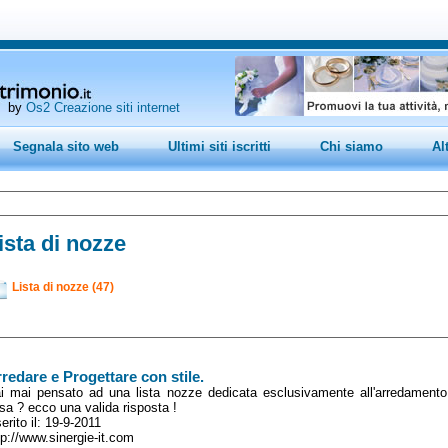
by
Os2 Creazione siti internet
Segnala sito web
Ultimi siti iscritti
Chi siamo
Al
ista di nozze
Lista di nozze (47)
redare e Progettare con stile.
i mai pensato ad una lista nozze dedicata esclusivamente all'arredamento 
sa ? ecco una valida risposta !
serito il: 19-9-2011
tp://www.sinergie-it.com