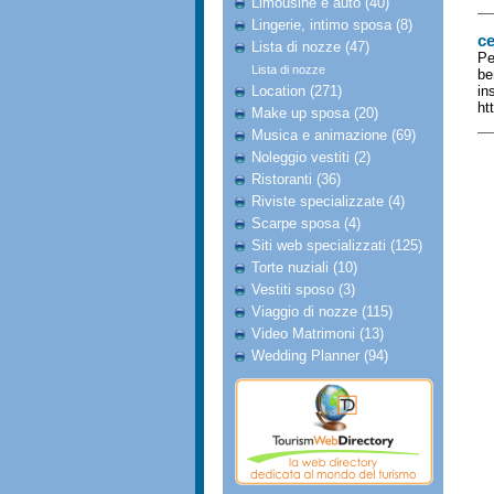
Limousine e auto (40)
Lingerie, intimo sposa (8)
c
Lista di nozze (47)
Pe
Lista di nozze
be
Location (271)
in
ht
Make up sposa (20)
Musica e animazione (69)
Noleggio vestiti (2)
Ristoranti (36)
Riviste specializzate (4)
Scarpe sposa (4)
Siti web specializzati (125)
Torte nuziali (10)
Vestiti sposo (3)
Viaggio di nozze (115)
Video Matrimoni (13)
Wedding Planner (94)