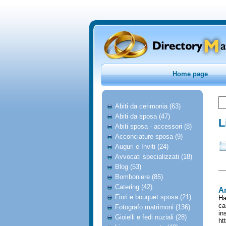
Home page
Abiti da cerimonia (63)
Abiti da sposa (47)
L
Abiti sposa - accessori (8)
Acconciature sposa (9)
Auguri e Inviti (24)
Avvocati specializzati (18)
Blog (53)
Bomboniere (85)
Catering (42)
Ar
Fiori e bouquet sposa (21)
Ha
ca
Fotografo matrimoni (136)
in
Gioielli e fedi nuziali (28)
ht