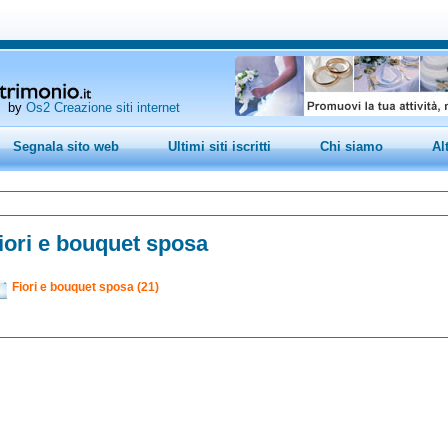
by
Os2 Creazione siti internet
Segnala sito web
Ultimi siti iscritti
Chi siamo
Al
iori e bouquet sposa
Fiori e bouquet sposa (21)