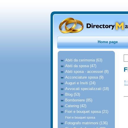
Home page
Abiti da cerimonia (63)
Abiti da sposa (47)
F
Abiti sposa - accessori (8)
Acconciature sposa (9)
Auguri e Inviti (24)
Avvocati specializzati (18)
Blog (53)
Bomboniere (85)
Catering (42)
Fiori e bouquet sposa (21)
Fiori e bouquet sposa
Fotografo matrimoni (136)