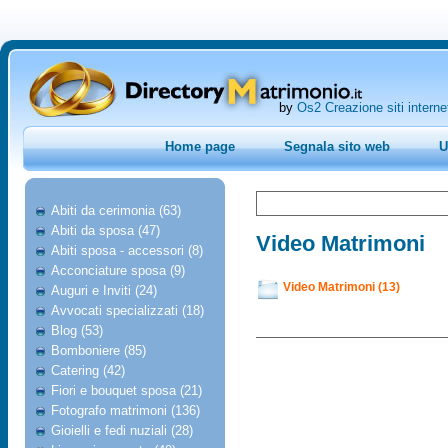
by
Os2 Creazione siti interne
Home page
Segnala sito web
U
Abiti da cerimonia (63)
Abiti da sposa (47)
Video Matrimoni
Abiti sposa - accessori (8)
Acconciature sposa (9)
Video Matrimoni (13)
Auguri e Inviti (24)
Avvocati specializzati (18)
Blog (53)
Bomboniere (85)
Catering (42)
Fiori e bouquet sposa (21)
Fotografo matrimoni (136)
Gioielli e fedi nuziali (28)