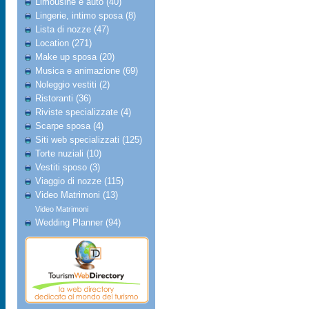
Limousine e auto (40)
Lingerie, intimo sposa (8)
Lista di nozze (47)
Location (271)
Make up sposa (20)
Musica e animazione (69)
Noleggio vestiti (2)
Ristoranti (36)
Riviste specializzate (4)
Scarpe sposa (4)
Siti web specializzati (125)
Torte nuziali (10)
Vestiti sposo (3)
Viaggio di nozze (115)
Video Matrimoni (13)
Video Matrimoni
Wedding Planner (94)