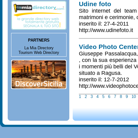
Udine foto
Sito internet del team 
matrimoni e cerimonie, o
inserito il: 27-4-2011
http://www.udinefoto.it
PARTNERS
Video Photo Cente
La Mia Directory
Tourism Web Directory
Giuseppe Passalacqua, 
, con la sua esperienza 
i momenti più belli del 
situato a Ragusa.
inserito il: 12-7-2012
http://www.videophotoc
1
2
3
4
5
6
7
8
9
10