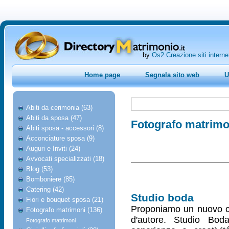
by
Os2 Creazione siti interne
Home page
Segnala sito web
U
Abiti da cerimonia (63)
Abiti da sposa (47)
Fotografo matrimo
Abiti sposa - accessori (8)
Acconciature sposa (9)
Auguri e Inviti (24)
Avvocati specializzati (18)
Blog (53)
Bomboniere (85)
Catering (42)
Studio boda
Fiori e bouquet sposa (21)
Proponiamo un nuovo con
Fotografo matrimoni (136)
d'autore. Studio Bod
Fotografo matrimoni