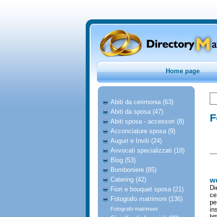
Home page
Abiti da cerimonia (63)
Abiti da sposa (47)
F
Abiti sposa - accessori (8)
Acconciature sposa (9)
Auguri e Inviti (24)
Avvocati specializzati (18)
Blog (53)
Bomboniere (85)
Catering (42)
we
Di
Fiori e bouquet sposa (21)
ce
Fotografo matrimoni (136)
pe
Fotografo matrimoni
in
ht