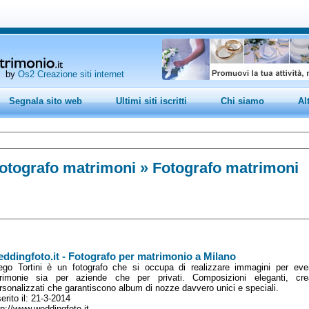
by
Os2 Creazione siti internet
Segnala sito web
Ultimi siti iscritti
Chi siamo
Al
otografo matrimoni
» Fotografo matrimoni
ddingfoto.it - Fotografo per matrimonio a Milano
ego Tortini è un fotografo che si occupa di realizzare immagini per even
rimonie sia per aziende che per privati. Composizioni eleganti, crea
rsonalizzati che garantiscono album di nozze davvero unici e speciali.
serito il: 21-3-2014
tp://www.weddingfoto.it