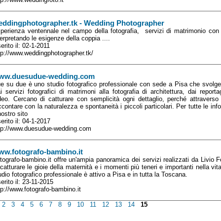
eddingphotographer.tk - Wedding Photographer
perienza ventennale nel campo della fotografia, servizi di matrimonio con 
terpretando le esigenze della coppia ....
serito il: 02-1-2011
tp://www.weddingphotographer.tk/
ww.duesudue-wedding.com
e su due è uno studio fotografico professionale con sede a Pisa che svolge 
i servizi fotografici di matrimoni alla fotografia di architettura, dai repor
deo. Cercano di catturare con semplicità ogni dettaglio, perché attraverso 
ccontare con la naturalezza e spontaneità i piccoli particolari. Per tutte le inf
 nostro sito
serito il: 04-1-2017
tp://www.duesudue-wedding.com
ww.fotografo-bambino.it
tografo-bambino.it offre un'ampia panoramica dei servizi realizzati da Livio F
 catturare le gioie della maternità e i momenti più teneri e importanti nella vi
udio fotografico professionale è attivo a Pisa e in tutta la Toscana.
serito il: 23-11-2015
tp://www.fotografo-bambino.it
2
3
4
5
6
7
8
9
10
11
12
13
14
15