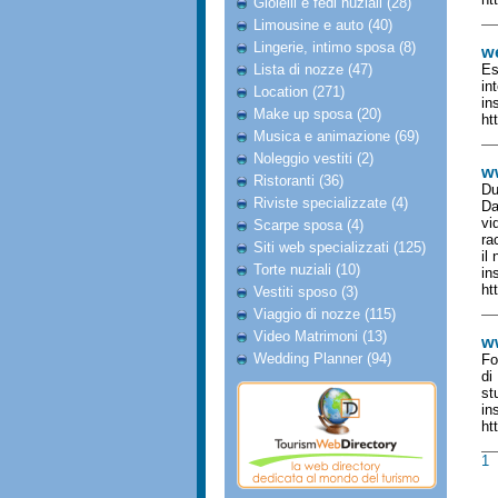
Gioielli e fedi nuziali (28)
Limousine e auto (40)
Lingerie, intimo sposa (8)
w
Lista di nozze (47)
Es
in
Location (271)
in
Make up sposa (20)
ht
Musica e animazione (69)
Noleggio vestiti (2)
w
Ristoranti (36)
Du
Riviste specializzate (4)
Da
vi
Scarpe sposa (4)
ra
Siti web specializzati (125)
il
Torte nuziali (10)
in
ht
Vestiti sposo (3)
Viaggio di nozze (115)
Video Matrimoni (13)
w
Wedding Planner (94)
Fo
di
st
in
ht
1