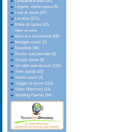
Limousine e auto (40)
Lingerie, intimo sposa (8)
Lista di nozze (47)
Location (271)
Make up sposa (20)
Make up sposa
Musica e animazione (69)
Noleggio vestiti (2)
Ristoranti (36)
Riviste specializzate (4)
Scarpe sposa (4)
Siti web specializzati (125)
Torte nuziali (10)
Vestiti sposo (3)
Viaggio di nozze (115)
Video Matrimoni (13)
Wedding Planner (94)