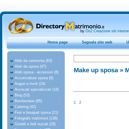
by
Os2 Creazione siti interne
Home page
Segnala sito web
U
Abiti da cerimonia (63)
Abiti da sposa (47)
Make up sposa
» M
Abiti sposa - accessori (8)
Acconciature sposa (9)
Auguri e Inviti (24)
Avvocati specializzati (18)
Blog (53)
Bomboniere (85)
1
2
Catering (42)
Fiori e bouquet sposa (21)
Fotografo matrimoni (136)
Gioielli e fedi nuziali (28)