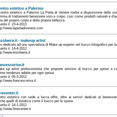
ntro estetico a Palermo
 centro estetico a Palermo La Perla di Venere mette a disposizione delle su
mma di trattamenti benessere viso e corpo, così come prodotti naturali e d'a
ra del proprio corpo e della propria bellezza.
serito il: 23-4-2013
tp://www.laperladivenere.com
zolaera.it - makeup artist
to dedicato ad uno specialista di Make up esperto nel trucco fotografico per l
serito il: 14-4-2012
tp://www.enzolaera.it
ancescoriva.it
ke up artist professionista che propone servizio di trucco per spose e 
time tendenze adatte per ogni sposa
serito il: 05-3-2012
tp://www.francescoriva.it
inecenter.it
ntro estetico con sede a lucca offre, oltre ai servizi dedicati al benesser
che quelli di estetica come il trucco per le spose
serito il: 14-1-2012
tp://www.ilinecenter.it
2