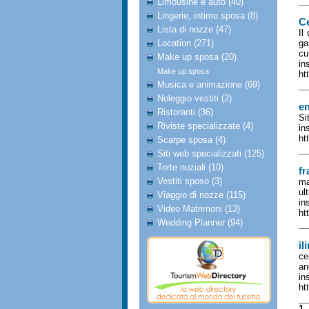
Limousine e auto (40)
Lingerie, intimo sposa (8)
Ce
Lista di nozze (47)
Il
Location (271)
ga
cu
Make up sposa (20)
in
Make up sposa
ht
Musica e animazione (69)
Noleggio vestiti (2)
en
Ristoranti (36)
Si
Riviste specializzate (4)
in
ht
Scarpe sposa (4)
Siti web specializzati (125)
Torte nuziali (10)
fr
Vestiti sposo (3)
ma
ul
Viaggio di nozze (115)
in
Video Matrimoni (13)
ht
Wedding Planner (94)
il
ce
an
in
ht
1