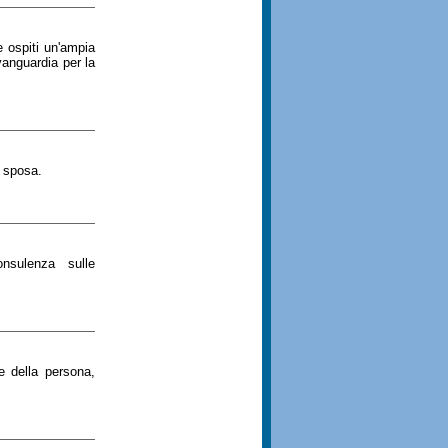
e ospiti un'ampia
vanguardia per la
a sposa.
consulenza sulle
e della persona,