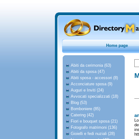
Home page
Abiti da cerimonia (63)
Abiti da sposa (47)
M
Abiti sposa - accessori (8)
Acconciature sposa (9)
Auguri e Inviti (24)
Avvocati specializzati (18)
Blog (53)
Bomboniere (85)
Catering (42)
an
Lo
Fiori e bouquet sposa (21)
de
Fotografo matrimoni (136)
in
Gioielli e fedi nuziali (28)
ht