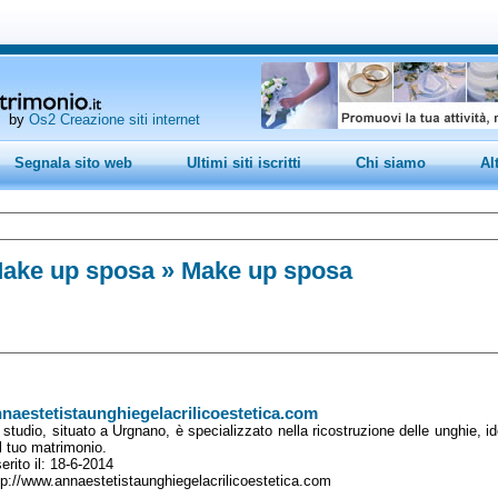
by
Os2 Creazione siti internet
Segnala sito web
Ultimi siti iscritti
Chi siamo
Al
ake up sposa
» Make up sposa
naestetistaunghiegelacrilicoestetica.com
 studio, situato a Urgnano, è specializzato nella ricostruzione delle unghie, id
l tuo matrimonio.
serito il: 18-6-2014
tp://www.annaestetistaunghiegelacrilicoestetica.com