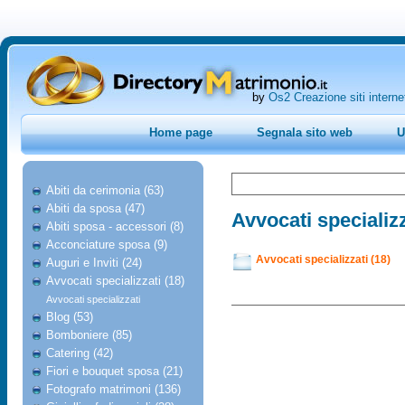
by
Os2 Creazione siti interne
Home page
Segnala sito web
U
Abiti da cerimonia (63)
Abiti da sposa (47)
Avvocati specializz
Abiti sposa - accessori (8)
Acconciature sposa (9)
Avvocati specializzati (18)
Auguri e Inviti (24)
Avvocati specializzati (18)
Avvocati specializzati
Blog (53)
Bomboniere (85)
Catering (42)
Fiori e bouquet sposa (21)
Fotografo matrimoni (136)