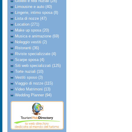
Gioielli e fedi nuziali (28)
Limousine e auto (40)
Lingerie, intimo sposa (8)
Lista di nozze (47)
Location (271)
Make up sposa (20)
Musica e animazione (69)
Noleggio vestiti (2)
Ristoranti (36)
Riviste specializzate (4)
Scarpe sposa (4)
Siti web specializzati (125)
Torte nuziali (10)
Vestiti sposo (3)
Viaggio di nozze (115)
Video Matrimoni (13)
Wedding Planner (94)