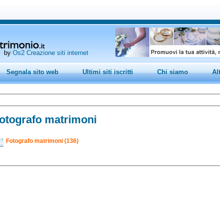
by
Os2 Creazione siti internet
Segnala sito web
Ultimi siti iscritti
Chi siamo
Al
otografo matrimoni
Fotografo matrimoni (136)