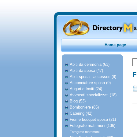
Home page
Abiti da cerimonia (63)
Abiti da sposa (47)
F
Abiti sposa - accessori (8)
Acconciature sposa (9)
Auguri e Inviti (24)
Avvocati specializzati (18)
Blog (53)
Bomboniere (85)
Catering (42)
Fiori e bouquet sposa (21)
Fotografo matrimoni (136)
Fotografo matrimoni