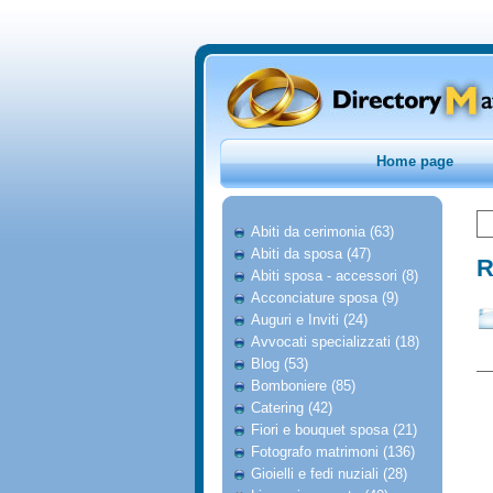
Home page
Abiti da cerimonia (63)
Abiti da sposa (47)
R
Abiti sposa - accessori (8)
Acconciature sposa (9)
Auguri e Inviti (24)
Avvocati specializzati (18)
Blog (53)
Bomboniere (85)
Catering (42)
Fiori e bouquet sposa (21)
Fotografo matrimoni (136)
Gioielli e fedi nuziali (28)