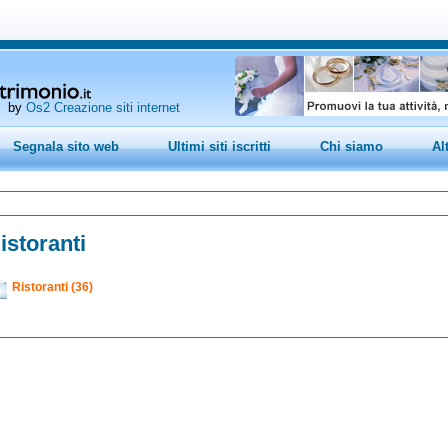
by
Os2 Creazione siti internet
Segnala sito web
Ultimi siti iscritti
Chi siamo
Al
istoranti
Ristoranti (36)