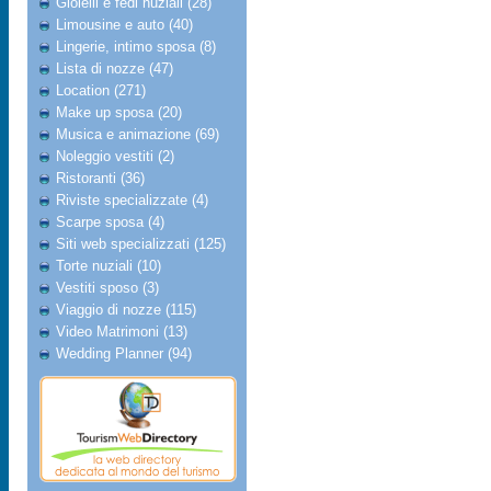
Gioielli e fedi nuziali (28)
Limousine e auto (40)
Lingerie, intimo sposa (8)
Lista di nozze (47)
Location (271)
Make up sposa (20)
Musica e animazione (69)
Noleggio vestiti (2)
Ristoranti (36)
Riviste specializzate (4)
Scarpe sposa (4)
Siti web specializzati (125)
Torte nuziali (10)
Vestiti sposo (3)
Viaggio di nozze (115)
Video Matrimoni (13)
Wedding Planner (94)