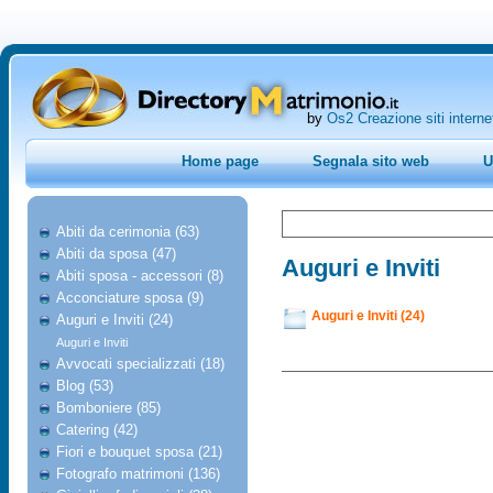
by
Os2 Creazione siti interne
Home page
Segnala sito web
U
Abiti da cerimonia (63)
Abiti da sposa (47)
Auguri e Inviti
Abiti sposa - accessori (8)
Acconciature sposa (9)
Auguri e Inviti (24)
Auguri e Inviti (24)
Auguri e Inviti
Avvocati specializzati (18)
Blog (53)
Bomboniere (85)
Catering (42)
Fiori e bouquet sposa (21)
Fotografo matrimoni (136)