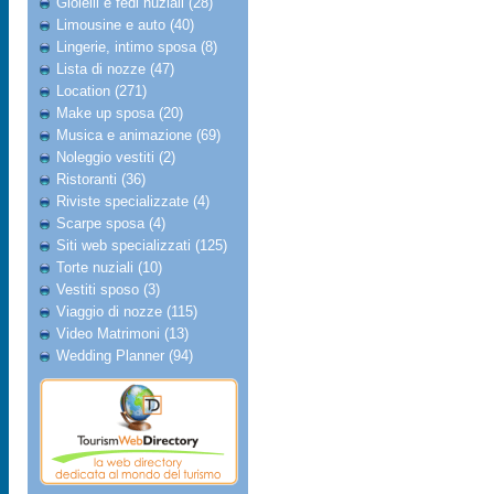
Gioielli e fedi nuziali (28)
Limousine e auto (40)
Lingerie, intimo sposa (8)
Lista di nozze (47)
Location (271)
Make up sposa (20)
Musica e animazione (69)
Noleggio vestiti (2)
Ristoranti (36)
Riviste specializzate (4)
Scarpe sposa (4)
Siti web specializzati (125)
Torte nuziali (10)
Vestiti sposo (3)
Viaggio di nozze (115)
Video Matrimoni (13)
Wedding Planner (94)