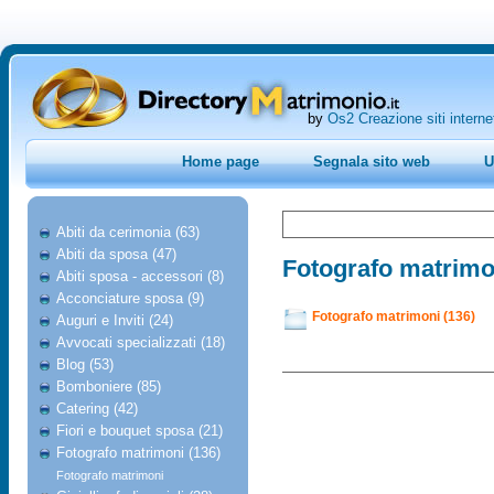
by
Os2 Creazione siti interne
Home page
Segnala sito web
U
Abiti da cerimonia (63)
Abiti da sposa (47)
Fotografo matrimo
Abiti sposa - accessori (8)
Acconciature sposa (9)
Fotografo matrimoni (136)
Auguri e Inviti (24)
Avvocati specializzati (18)
Blog (53)
Bomboniere (85)
Catering (42)
Fiori e bouquet sposa (21)
Fotografo matrimoni (136)
Fotografo matrimoni