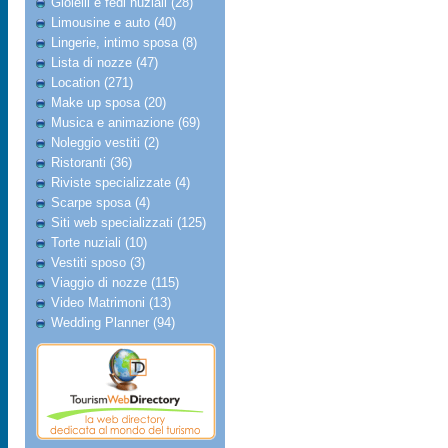
Gioielli e fedi nuziali (28)
Limousine e auto (40)
Lingerie, intimo sposa (8)
Lista di nozze (47)
Location (271)
Make up sposa (20)
Musica e animazione (69)
Noleggio vestiti (2)
Ristoranti (36)
Riviste specializzate (4)
Scarpe sposa (4)
Siti web specializzati (125)
Torte nuziali (10)
Vestiti sposo (3)
Viaggio di nozze (115)
Video Matrimoni (13)
Wedding Planner (94)