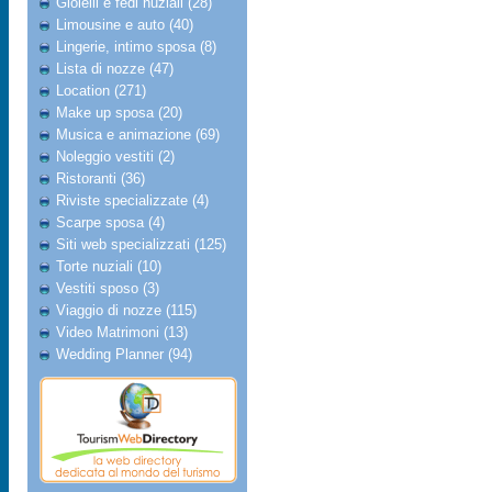
Gioielli e fedi nuziali (28)
Limousine e auto (40)
Lingerie, intimo sposa (8)
Lista di nozze (47)
Location (271)
Make up sposa (20)
Musica e animazione (69)
Noleggio vestiti (2)
Ristoranti (36)
Riviste specializzate (4)
Scarpe sposa (4)
Siti web specializzati (125)
Torte nuziali (10)
Vestiti sposo (3)
Viaggio di nozze (115)
Video Matrimoni (13)
Wedding Planner (94)