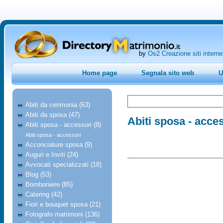
by
Os2 Creazione siti interne
Home page
Segnala sito web
U
Abiti da cerimonia (63)
Abiti da sposa (47)
Abiti sposa - acce
Abiti sposa - accessori (8)
Abiti sposa - accessori
Acconciature sposa (9)
Auguri e Inviti (24)
Avvocati specializzati (18)
Blog (53)
Bomboniere (85)
Catering (42)
Fiori e bouquet sposa (21)
Fotografo matrimoni (136)