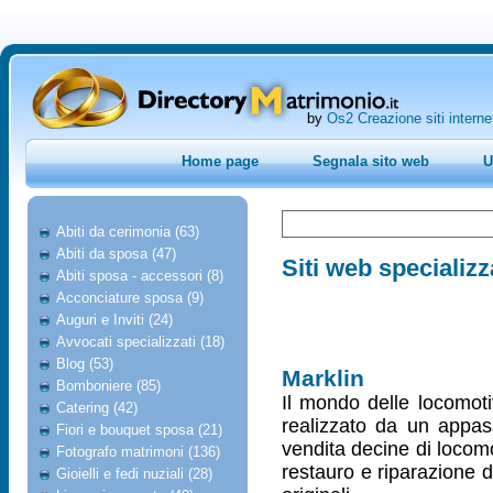
by
Os2 Creazione siti interne
Home page
Segnala sito web
U
Abiti da cerimonia (63)
Abiti da sposa (47)
Siti web specializz
Abiti sposa - accessori (8)
Acconciature sposa (9)
Auguri e Inviti (24)
Avvocati specializzati (18)
Blog (53)
Marklin
Bomboniere (85)
Il mondo delle locomoti
Catering (42)
realizzato da un appass
Fiori e bouquet sposa (21)
vendita decine di locomot
Fotografo matrimoni (136)
restauro e riparazione d
Gioielli e fedi nuziali (28)