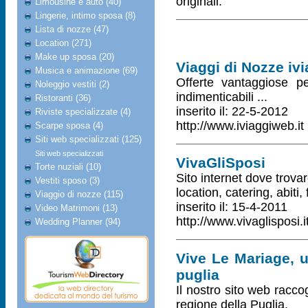
originali.
Limousine e auto (40)
Lingerie, intimo sposa (8)
Lista di nozze (47)
Location (271)
Make up sposa (20)
Viaggi di Nozze ivi
Musica e animazione (69)
Offerte vantaggiose p
Noleggio vestiti (2)
indimenticabili ...
Ristoranti (36)
inserito il: 22-5-2012
Riviste specializzate (4)
http://www.iviaggiweb.it
Scarpe sposa (4)
Siti web specializzati (125)
Siti web specializzati
VivaGliSposi
Torte nuziali (10)
Sito internet dove trova
Vestiti sposo (3)
location, catering, abiti,
Viaggio di nozze (115)
inserito il: 15-4-2011
Video Matrimoni (13)
http://www.vivaglisposi.i
Wedding Planner (94)
Vive Le Mariage, u
puglia
Il nostro sito web raccogl
regione della Puglia.