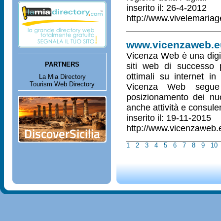
inserito il: 26-4-2012
http://www.vivelemariage
www.vicenzaweb.e
Vicenza Web è una digit
PARTNERS
siti web di successo p
ottimali su internet in 
La Mia Directory
Tourism Web Directory
Vicenza Web segue 
posizionamento dei nuov
anche attività e consul
inserito il: 19-11-2015
http://www.vicenzaweb.
1
2
3
4
5
6
7
8
9
10