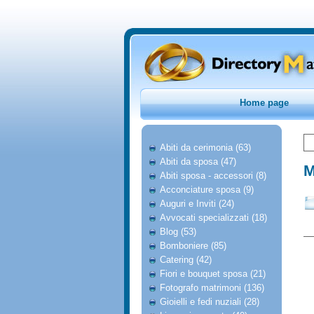
Home page
Abiti da cerimonia (63)
Abiti da sposa (47)
M
Abiti sposa - accessori (8)
Acconciature sposa (9)
Auguri e Inviti (24)
Avvocati specializzati (18)
Blog (53)
Bomboniere (85)
Catering (42)
Fiori e bouquet sposa (21)
Fotografo matrimoni (136)
Gioielli e fedi nuziali (28)