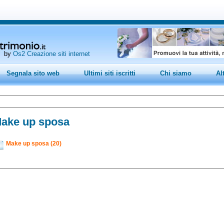
by
Os2 Creazione siti internet
Segnala sito web
Ultimi siti iscritti
Chi siamo
Al
ake up sposa
Make up sposa (20)