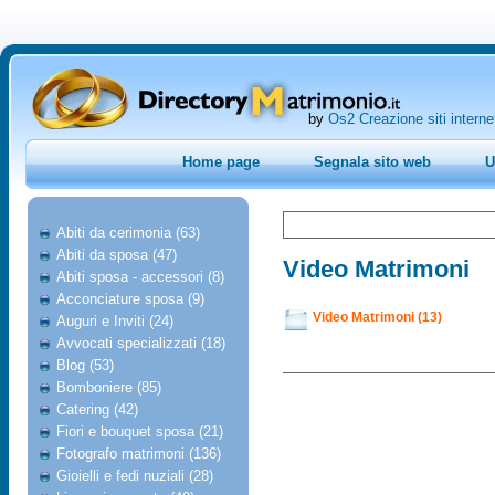
by
Os2 Creazione siti interne
Home page
Segnala sito web
U
Abiti da cerimonia (63)
Abiti da sposa (47)
Video Matrimoni
Abiti sposa - accessori (8)
Acconciature sposa (9)
Video Matrimoni (13)
Auguri e Inviti (24)
Avvocati specializzati (18)
Blog (53)
Bomboniere (85)
Catering (42)
Fiori e bouquet sposa (21)
Fotografo matrimoni (136)
Gioielli e fedi nuziali (28)