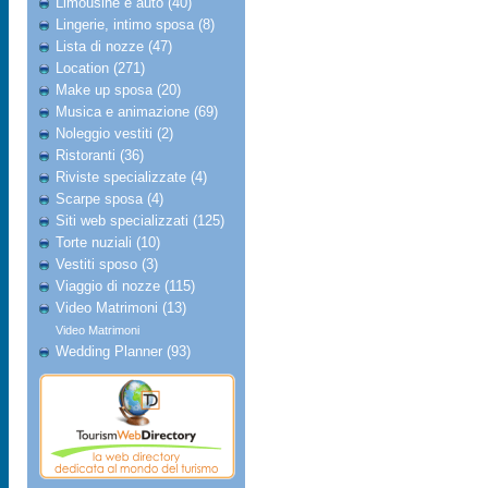
Limousine e auto (40)
Lingerie, intimo sposa (8)
Lista di nozze (47)
Location (271)
Make up sposa (20)
Musica e animazione (69)
Noleggio vestiti (2)
Ristoranti (36)
Riviste specializzate (4)
Scarpe sposa (4)
Siti web specializzati (125)
Torte nuziali (10)
Vestiti sposo (3)
Viaggio di nozze (115)
Video Matrimoni (13)
Video Matrimoni
Wedding Planner (93)