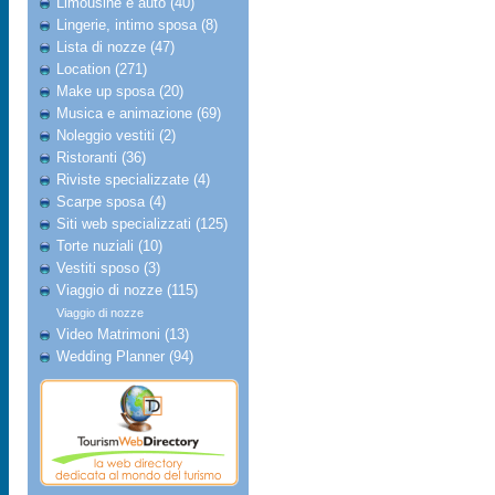
Limousine e auto (40)
Lingerie, intimo sposa (8)
Lista di nozze (47)
Location (271)
Make up sposa (20)
Musica e animazione (69)
Noleggio vestiti (2)
Ristoranti (36)
Riviste specializzate (4)
Scarpe sposa (4)
Siti web specializzati (125)
Torte nuziali (10)
Vestiti sposo (3)
Viaggio di nozze (115)
Viaggio di nozze
Video Matrimoni (13)
Wedding Planner (94)