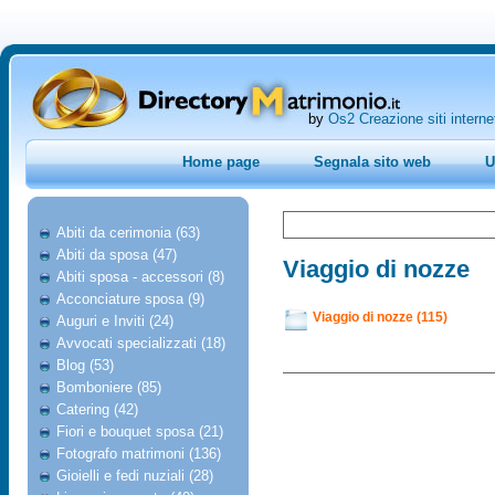
by
Os2 Creazione siti interne
Home page
Segnala sito web
U
Abiti da cerimonia (63)
Abiti da sposa (47)
Viaggio di nozze
Abiti sposa - accessori (8)
Acconciature sposa (9)
Viaggio di nozze (115)
Auguri e Inviti (24)
Avvocati specializzati (18)
Blog (53)
Bomboniere (85)
Catering (42)
Fiori e bouquet sposa (21)
Fotografo matrimoni (136)
Gioielli e fedi nuziali (28)