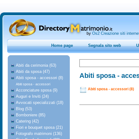
by
Os2 Creazione siti interne
Home page
Segnala sito web
U
Abiti da cerimonia (63)
Abiti da sposa (47)
Abiti sposa - acce
Abiti sposa - accessori (8)
Abiti sposa - accessori
Abiti sposa - accessori (8)
Acconciature sposa (9)
Auguri e Inviti (24)
Avvocati specializzati (18)
Blog (53)
Bomboniere (85)
Catering (42)
Fiori e bouquet sposa (21)
Fotografo matrimoni (136)