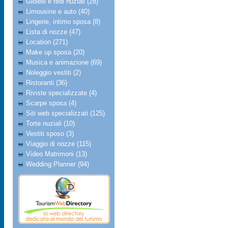
Gioielli e fedi nuziali (28)
Limousine e auto (40)
Lingerie, intimo sposa (8)
Lista di nozze (47)
Location (271)
Make up sposa (20)
Musica e animazione (69)
Noleggio vestiti (2)
Ristoranti (36)
Riviste specializzate (4)
Scarpe sposa (4)
Siti web specializzati (125)
Torte nuziali (10)
Vestiti sposo (3)
Viaggio di nozze (115)
Video Matrimoni (13)
Wedding Planner (94)