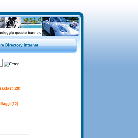
tre Directory Internet
eakfast (28)
illaggi (12)