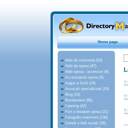
Home page
Abiti da cerimonia (63)
Abiti da sposa (47)
L
Abiti sposa - accessori (8)
Acconciature sposa (9)
Auguri e Inviti (24)
Avvocati specializzati (18)
Blog (53)
Bomboniere (85)
Catering (42)
Fiori e bouquet sposa (21)
Fotografo matrimoni (136)
Gioielli e fedi nuziali (28)