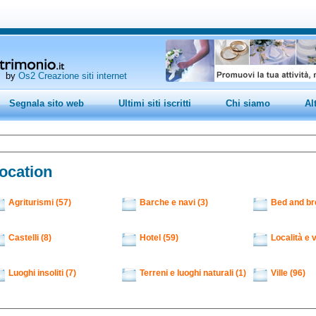
by
Os2 Creazione siti internet
Segnala sito web
Ultimi siti iscritti
Chi siamo
Al
ocation
Agriturismi (57)
Barche e navi (3)
Bed and br
Castelli (8)
Hotel (59)
Località e v
Luoghi insoliti (7)
Terreni e luoghi naturali (1)
Ville (96)