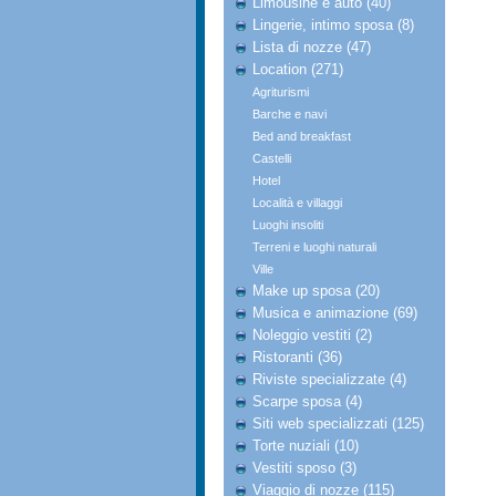
Limousine e auto (40)
Lingerie, intimo sposa (8)
Lista di nozze (47)
Location (271)
Agriturismi
Barche e navi
Bed and breakfast
Castelli
Hotel
Località e villaggi
Luoghi insoliti
Terreni e luoghi naturali
Ville
Make up sposa (20)
Musica e animazione (69)
Noleggio vestiti (2)
Ristoranti (36)
Riviste specializzate (4)
Scarpe sposa (4)
Siti web specializzati (125)
Torte nuziali (10)
Vestiti sposo (3)
Viaggio di nozze (115)