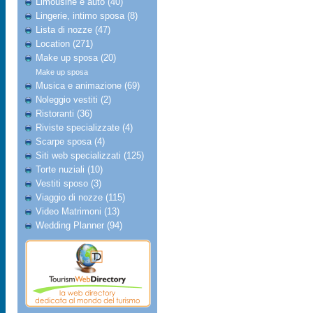
Limousine e auto (40)
Lingerie, intimo sposa (8)
Lista di nozze (47)
Location (271)
Make up sposa (20)
Make up sposa
Musica e animazione (69)
Noleggio vestiti (2)
Ristoranti (36)
Riviste specializzate (4)
Scarpe sposa (4)
Siti web specializzati (125)
Torte nuziali (10)
Vestiti sposo (3)
Viaggio di nozze (115)
Video Matrimoni (13)
Wedding Planner (94)