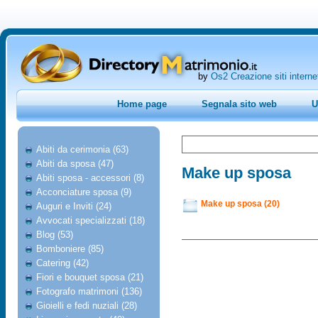
by
Os2 Creazione siti interne
Home page
Segnala sito web
U
Abiti da cerimonia (63)
Abiti da sposa (47)
Make up sposa
Abiti sposa - accessori (8)
Acconciature sposa (9)
Make up sposa (20)
Auguri e Inviti (24)
Avvocati specializzati (18)
Blog (53)
Bomboniere (85)
Catering (42)
Fiori e bouquet sposa (21)
Fotografo matrimoni (136)
Gioielli e fedi nuziali (28)