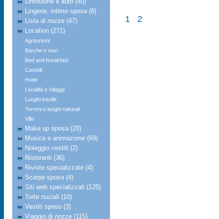
Limousine e auto (40)
Lingerie, intimo sposa (8)
1
2
Lista di nozze (47)
Location (271)
Agriturismi
Barche e navi
Bed and breakfast
Castelli
Hotel
Località e villaggi
Luoghi insoliti
Terreni e luoghi naturali
Ville
Make up sposa (20)
Musica e animazione (69)
Noleggio vestiti (2)
Ristoranti (36)
Riviste specializzate (4)
Scarpe sposa (4)
Siti web specializzati (125)
Torte nuziali (10)
Vestiti sposo (3)
Viaggio di nozze (115)