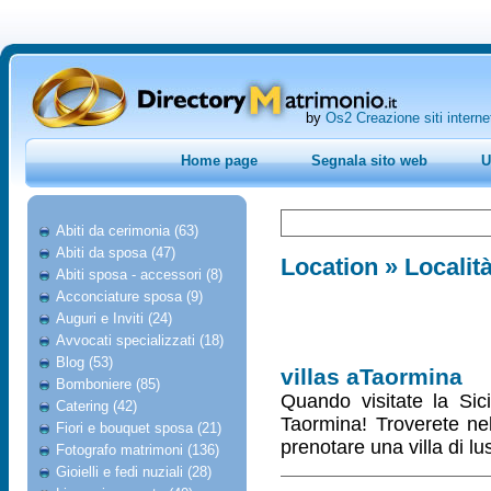
by
Os2 Creazione siti interne
Home page
Segnala sito web
U
Abiti da cerimonia (63)
Abiti da sposa (47)
Location
» Località
Abiti sposa - accessori (8)
Acconciature sposa (9)
Auguri e Inviti (24)
Avvocati specializzati (18)
Blog (53)
villas aTaormina
Bomboniere (85)
Quando visitate la Sic
Catering (42)
Taormina! Troverete nel 
Fiori e bouquet sposa (21)
prenotare una villa di l
Fotografo matrimoni (136)
Gioielli e fedi nuziali (28)