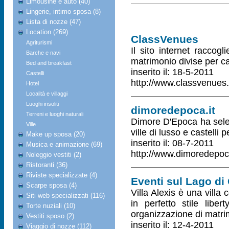
Limousine e auto (40)
Lingerie, intimo sposa (8)
Lista di nozze (47)
Location (269)
ClassVenues
Agriturismi
Il sito internet raccogl
Barche e navi
matrimonio divise per ca
Bed and breakfast
inserito il: 18-5-2011
Castelli
http://www.classvenues
Hotel
Località e villaggi
Luoghi insoliti
dimoredepoca.it
Terreni e luoghi naturali
Dimore D'Epoca ha selez
Ville
ville di lusso e castelli
Make up sposa (20)
inserito il: 08-7-2011
Musica e animazione (69)
http://www.dimoredepoca
Noleggio vestiti (2)
Ristoranti (36)
Riviste specializzate (4)
Eventi sul Lago di
Scarpe sposa (4)
Villa Alexis è una villa
Siti web specializzati (116)
in perfetto stile libe
Torte nuziali (10)
organizzazione di matri
Vestiti sposo (2)
inserito il: 12-4-2011
Viaggio di nozze (112)