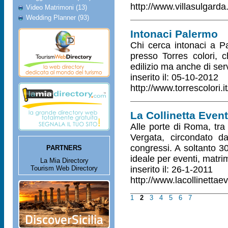
http://www.villasulgarda.
Video Matrimoni (13)
Wedding Planner (93)
Intonaci Palermo
Chi cerca intonaci a Pa
presso Torres colori, 
edilizio ma anche di servi
inserito il: 05-10-2012
http://www.torrescolori.
La Collinetta Event
Alle porte di Roma, tra c
Vergata, circondato da 
congressi. A soltanto 3
PARTNERS
ideale per eventi, matrim
La Mia Directory
Tourism Web Directory
inserito il: 26-1-2011
http://www.lacollinettae
1
2
3
4
5
6
7