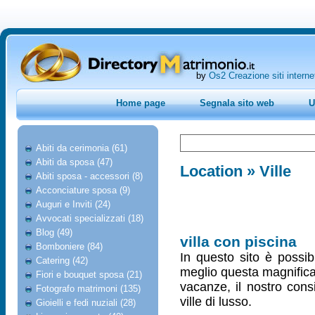
by
Os2 Creazione siti interne
Home page
Segnala sito web
U
Abiti da cerimonia (61)
Abiti da sposa (47)
Location
» Ville
Abiti sposa - accessori (8)
Acconciature sposa (9)
Auguri e Inviti (24)
Avvocati specializzati (18)
Blog (49)
villa con piscina
Bomboniere (84)
In questo sito è possib
Catering (42)
meglio questa magnifica 
Fiori e bouquet sposa (21)
vacanze, il nostro consig
Fotografo matrimoni (135)
ville di lusso.
Gioielli e fedi nuziali (28)