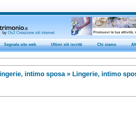
by
Os2 Creazione siti internet
Segnala sito web
Ultimi siti iscritti
Chi siamo
Al
ingerie, intimo sposa
» Lingerie, intimo spo