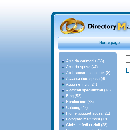
Home page
Abiti da cerimonia (63)
Abiti da sposa (47)
L
Abiti sposa - accessori (8)
Acconciature sposa (9)
Auguri e Inviti (24)
Avvocati specializzati (18)
Blog (53)
Bomboniere (85)
1
Catering (42)
Fiori e bouquet sposa (21)
Fotografo matrimoni (136)
Gioielli e fedi nuziali (28)