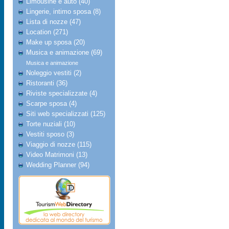
Limousine e auto (40)
Lingerie, intimo sposa (8)
Lista di nozze (47)
Location (271)
Make up sposa (20)
Musica e animazione (69)
Musica e animazione
Noleggio vestiti (2)
Ristoranti (36)
Riviste specializzate (4)
Scarpe sposa (4)
Siti web specializzati (125)
Torte nuziali (10)
Vestiti sposo (3)
Viaggio di nozze (115)
Video Matrimoni (13)
Wedding Planner (94)