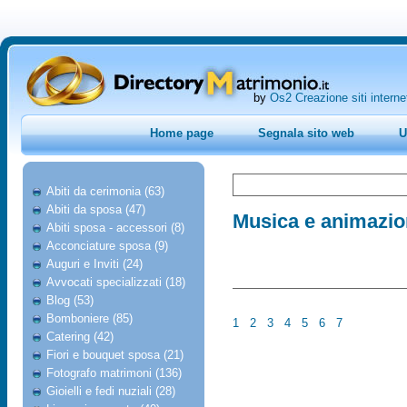
by
Os2 Creazione siti interne
Home page
Segnala sito web
U
Abiti da cerimonia (63)
Abiti da sposa (47)
Musica e animazi
Abiti sposa - accessori (8)
Acconciature sposa (9)
Auguri e Inviti (24)
Avvocati specializzati (18)
Blog (53)
Bomboniere (85)
1
2
3
4
5
6
7
Catering (42)
Fiori e bouquet sposa (21)
Fotografo matrimoni (136)
Gioielli e fedi nuziali (28)