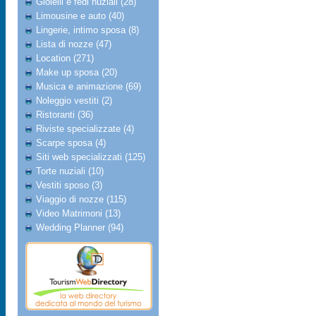
Gioielli e fedi nuziali (28)
Limousine e auto (40)
Lingerie, intimo sposa (8)
Lista di nozze (47)
Location (271)
Make up sposa (20)
Musica e animazione (69)
Noleggio vestiti (2)
Ristoranti (36)
Riviste specializzate (4)
Scarpe sposa (4)
Siti web specializzati (125)
Torte nuziali (10)
Vestiti sposo (3)
Viaggio di nozze (115)
Video Matrimoni (13)
Wedding Planner (94)