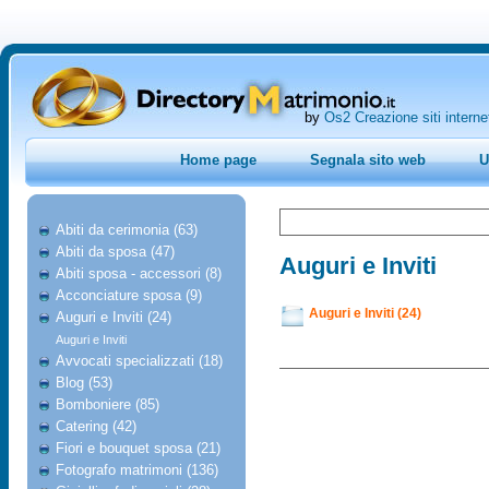
by
Os2 Creazione siti interne
Home page
Segnala sito web
U
Abiti da cerimonia (63)
Abiti da sposa (47)
Auguri e Inviti
Abiti sposa - accessori (8)
Acconciature sposa (9)
Auguri e Inviti (24)
Auguri e Inviti (24)
Auguri e Inviti
Avvocati specializzati (18)
Blog (53)
Bomboniere (85)
Catering (42)
Fiori e bouquet sposa (21)
Fotografo matrimoni (136)