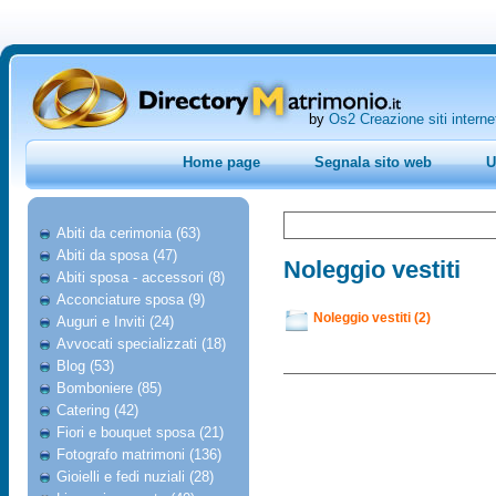
by
Os2 Creazione siti interne
Home page
Segnala sito web
U
Abiti da cerimonia (63)
Abiti da sposa (47)
Noleggio vestiti
Abiti sposa - accessori (8)
Acconciature sposa (9)
Noleggio vestiti (2)
Auguri e Inviti (24)
Avvocati specializzati (18)
Blog (53)
Bomboniere (85)
Catering (42)
Fiori e bouquet sposa (21)
Fotografo matrimoni (136)
Gioielli e fedi nuziali (28)