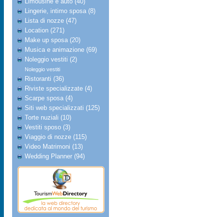
Limousine e auto (40)
Lingerie, intimo sposa (8)
Lista di nozze (47)
Location (271)
Make up sposa (20)
Musica e animazione (69)
Noleggio vestiti (2)
Noleggio vestiti
Ristoranti (36)
Riviste specializzate (4)
Scarpe sposa (4)
Siti web specializzati (125)
Torte nuziali (10)
Vestiti sposo (3)
Viaggio di nozze (115)
Video Matrimoni (13)
Wedding Planner (94)