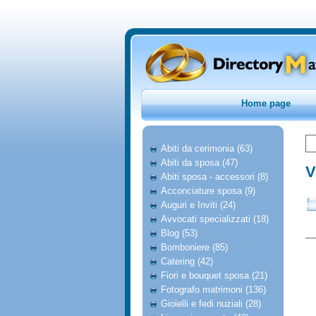
Home page
Abiti da cerimonia (63)
Abiti da sposa (47)
V
Abiti sposa - accessori (8)
Acconciature sposa (9)
Auguri e Inviti (24)
Avvocati specializzati (18)
Blog (53)
Bomboniere (85)
Catering (42)
Fiori e bouquet sposa (21)
Fotografo matrimoni (136)
Gioielli e fedi nuziali (28)