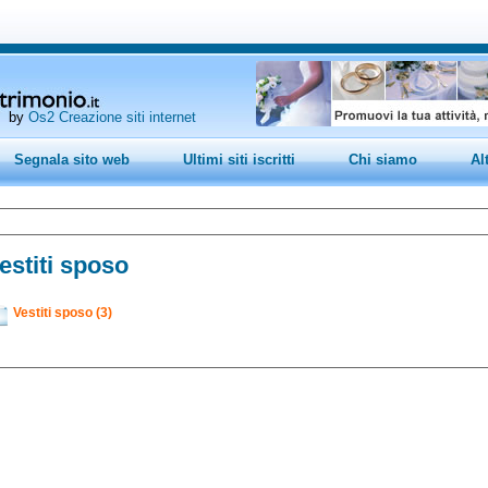
by
Os2 Creazione siti internet
Segnala sito web
Ultimi siti iscritti
Chi siamo
Al
estiti sposo
Vestiti sposo (3)