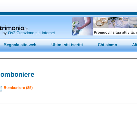
by
Os2 Creazione siti internet
Segnala sito web
Ultimi siti iscritti
Chi siamo
Al
omboniere
Bomboniere (85)