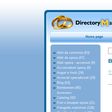
Home page
Abiti da cerimonia (63)
Abiti da sposa (47)
B
Abiti sposa - accessori (8)
Acconciature sposa (9)
Auguri e Inviti (24)
Avvocati specializzati (18)
Blog (53)
Bomboniere (85)
Bomboniere
Catering (42)
Fiori e bouquet sposa (21)
Fotografo matrimoni (136)