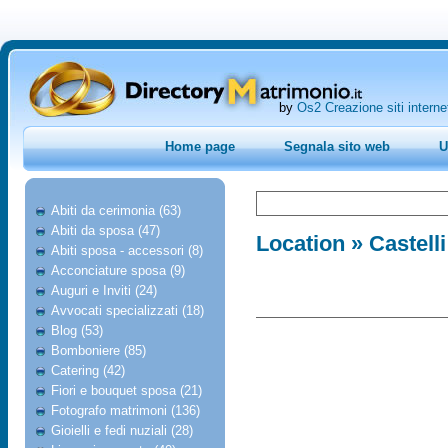
by
Os2 Creazione siti interne
Home page
Segnala sito web
U
Abiti da cerimonia (63)
Abiti da sposa (47)
Location
» Castelli
Abiti sposa - accessori (8)
Acconciature sposa (9)
Auguri e Inviti (24)
Avvocati specializzati (18)
Blog (53)
Bomboniere (85)
Catering (42)
Fiori e bouquet sposa (21)
Fotografo matrimoni (136)
Gioielli e fedi nuziali (28)