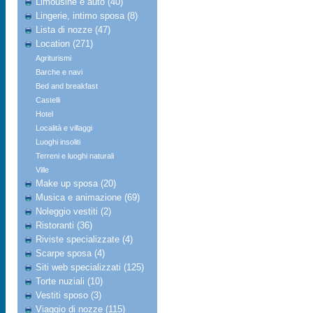
Limousine e auto (40)
Lingerie, intimo sposa (8)
Lista di nozze (47)
Location (271)
Agriturismi
Barche e navi
Bed and breakfast
Castelli
Hotel
Località e villaggi
Luoghi insoliti
Terreni e luoghi naturali
Ville
Make up sposa (20)
Musica e animazione (69)
Noleggio vestiti (2)
Ristoranti (36)
Riviste specializzate (4)
Scarpe sposa (4)
Siti web specializzati (125)
Torte nuziali (10)
Vestiti sposo (3)
Viaggio di nozze (115)