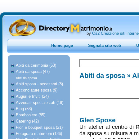
by
Os2 Creazione siti interne
Home page
Segnala sito web
U
Abiti da cerimonia (63)
Abiti da sposa (47)
Abiti da sposa
» Ab
Abiti da sposa
Abiti sposa - accessori (8)
Acconciature sposa (9)
Auguri e Inviti (24)
Avvocati specializzati (18)
Blog (53)
Bomboniere (85)
Glen Spose
Catering (42)
Un atelier al centro di 
Fiori e bouquet sposa (21)
da sposa su misura a ma
Fotografo matrimoni (136)