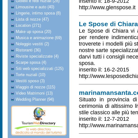
inserito il: 18-9-2012
Gioielli e fedi nuziali (28)
http://www.glenspose.it
Limousine e auto (40)
Lingerie, intimo sposa (8)
Lista di nozze (47)
Le Spose di Chiara
Location (271)
Le Spose di Chiara vi as
Make up sposa (20)
per rendere indimentica
Musica e animazione (69)
troverete i modelli più s
Noleggio vestiti (2)
nostre sarte specializz
Ristoranti (36)
darvi tutti i consigli ne
Riviste specializzate (4)
Scarpe sposa (4)
sposa.
Siti web specializzati (125)
inserito il: 16-2-2015
Torte nuziali (10)
http://www.lesposedichia
Vestiti sposo (3)
Viaggio di nozze (115)
marinamansanta.
Video Matrimoni (13)
Situato in provincia d
Wedding Planner (94)
cerimonia di altissimo li
stile classico alle più te
inserito il: 12-7-2012
http://www.marinamans